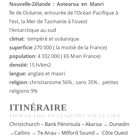
Nouvelle-Zélande : Aotearoa en Maori
île de Océanie, entourée de l’Océan Pacifique à
l’est, la Mer de Tasmanie à l’ouest
l’Antarctique au sud
climat
: tempéré et océanique
superficie
270 000 ( la moitié de la France)
population
: 4 332 000 ( 65 M en France)
densité:
15 h/km2
langue:
anglais et maori
religion
: christianisme 56% , sans 35% , petites
religions 9%
ITINÉRAIRE
VOIR LE LIEU EN CLIQUANT SUR LE LIEN
Christchurch – Bank Péninsula – Akaroa
→
Dunedin
→
Catlins
→
Te Anau – Milford Sound
→
Côte Ouest